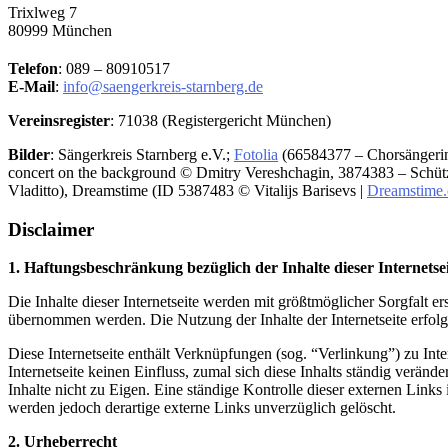
Trixlweg 7
80999 München
Telefon
: 089 – 80910517
E-Mail
:
info@saengerkreis-starnberg.de
Vereinsregister
: 71038 (Registergericht München)
Bilder
: Sängerkreis Starnberg e.V.;
Fotolia
(
66584377 –
Chorsänger
concert on the background © Dmitry Vereshchagin, 3874383 – Schütz
Vladitto), Dreamstime (ID 5387483 © Vitalijs Barisevs |
Dreamstime
Disclaimer
1. Haftungsbeschränkung bezüglich der Inhalte dieser Internetse
Die Inhalte dieser Internetseite werden mit größtmöglicher Sorgfalt erst
übernommen werden. Die Nutzung der Inhalte der Internetseite erfolg
Diese Internetseite enthält Verknüpfungen (sog. “Verlinkung”) zu Inter
Internetseite keinen Einfluss, zumal sich diese Inhalts ständig verän
Inhalte nicht zu Eigen. Eine ständige Kontrolle dieser externen Link
werden jedoch derartige externe Links unverzüglich gelöscht.
2. Urheberrecht