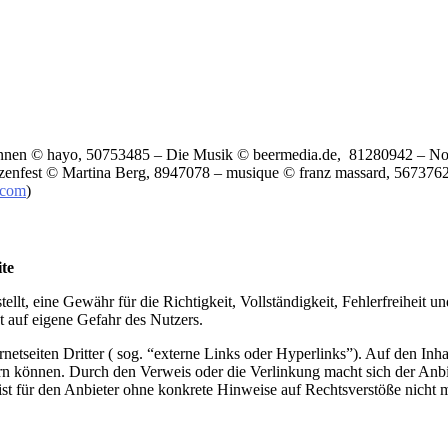
innen
© hayo, 50753485 – Die Musik © beermedia.de, 81280942 – Note
enfest © Martina Berg, 8947078 – musique © franz massard, 56737629 
.com
)
ite
ellt, eine Gewähr für die Richtigkeit, Vollständigkeit, Fehlerfreiheit un
t auf eigene Gefahr des Nutzers.
netseiten Dritter ( sog. “externe Links oder Hyperlinks”). Auf den Inhal
dern können. Durch den Verweis oder die Verlinkung macht sich der Anbi
s ist für den Anbieter ohne konkrete Hinweise auf Rechtsverstöße nich